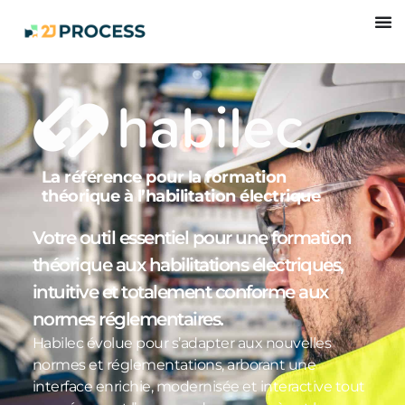
La référence pour la formation
théorique à l’habilitation électrique
Votre outil essentiel pour une formation
théorique aux habilitations électriques,
intuitive et totalement conforme aux
normes réglementaires.
Habilec évolue pour s’adapter aux nouvelles
normes et réglementations, arborant une
interface enrichie, modernisée et interactive tout