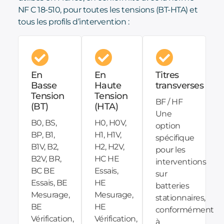
NF C 18-510, pour toutes les tensions (BT-HTA) et
tous les profils d’intervention :
En
En
Titres
Basse
Haute
transverses
Tension
Tension
BF / HF
(BT)
(HTA)
Une
B0, BS,
H0, H0V,
option
BP, B1,
H1, H1V,
spécifique
B1V, B2,
H2, H2V,
pour les
B2V, BR,
HC HE
interventions
BC BE
Essais,
sur
Essais, BE
HE
batteries
Mesurage,
Mesurage,
stationnaires,
BE
HE
conformément
Vérification,
Vérification,
à