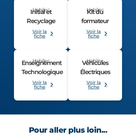
Habilec
Habilec
Initial et
Kit du
Recyclage
formateur
Voir la
Voir la
fiche
fiche
Habilec
Habilec
Enseignement
Véhicules
Technologique
Électriques
Voir la
Voir la
fiche
fiche
Pour aller plus loin...