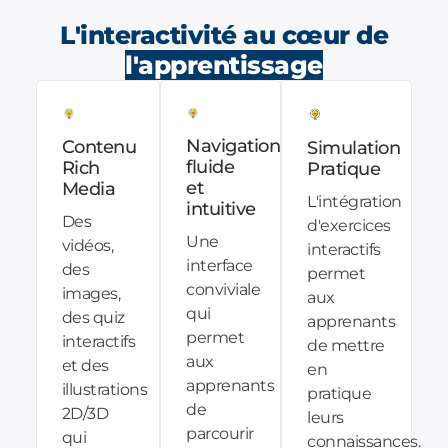
L'interactivité au cœur de
l'apprentissage
Navigation
Contenu
Simulation
fluide
Rich
Pratique
et
Media
L'intégration
intuitive
Des
d'exercices
Une
vidéos,
interactifs
interface
des
permet
conviviale
images,
aux
qui
des quiz
apprenants
permet
interactifs
de mettre
aux
et des
en
apprenants
illustrations
pratique
de
2D/3D
leurs
parcourir
qui
connaissances.