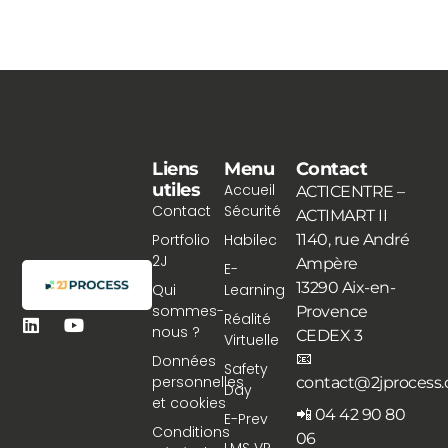
Liens
Menu
Contact
utiles
Accueil
ACTICENTRE –
Contact
Sécurité
ACTIMART II
Portfolio
Habilec
1140, rue André
2J
Ampère
E-
13290 Aix-en-
Qui
Learning
sommes-
Provence
Réalité
nous ?
CEDEX 3
Virtuelle
📧
Données
Safety
personnelles
contact@2jprocess
Day
et cookies
📲 04 42 90 80
E-Prev
Conditions
06