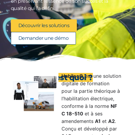
en préservant l’essence de son succès et la
qualité qui l’a défini.
Découvrir les solutions
Demander une démo
Habilec®,
c'est quoi ?
Habilec©
est une solution
digitale de formation
pour la partie théorique à
l’habilitation électrique,
conforme à la norme
NF
C 18-510
et à ses
amendements
A1
et
A2
.
Conçu et développé par