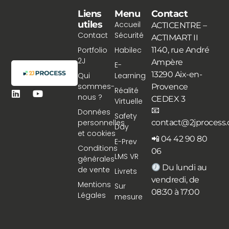
Liens
Menu
Contact
utiles
Accueil
ACTICENTRE –
Contact
Sécurité
ACTIMART II
Portfolio
Habilec
1140, rue André
2J
Ampère
E-
13290 Aix-en-
Qui
Learning
sommes-
Provence
Réalité
nous ?
CEDEX 3
Virtuelle
📧
Données
Safety
personnelles
contact@2jprocess
Day
et cookies
📲 04 42 90 80
E-Prev
Conditions
06
LMS VR
générales
Du lundi au
de vente
Livrets
vendredi, de
Mentions
Sur
08:30 à 17:00
Légales
mesure