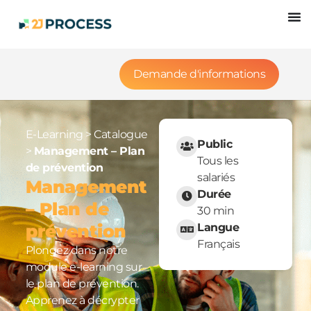
Demande d'informations
E-Learning
>
Catalogue
Public
>
Management – Plan
Tous les
de prévention
salariés
Management
Durée
– Plan de
30 min
prévention
Langue
Français
Plongez dans notre
module e-learning sur
le plan de prévention.
Apprenez à décrypter