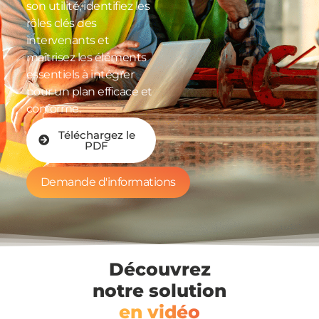
son utilité, identifiez les
rôles clés des
intervenants et
maîtrisez les éléments
essentiels à intégrer
pour un plan efficace et
conforme.
Téléchargez le
PDF
Demande d'informations
Découvrez
notre solution
en vidéo