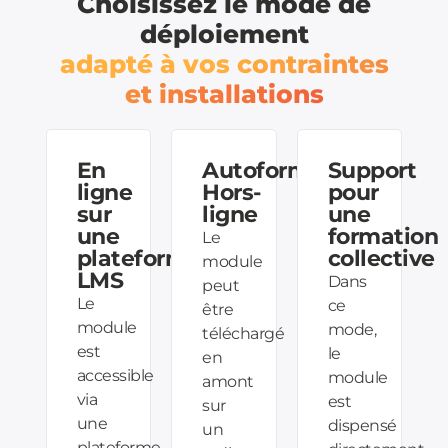
Choisissez le mode de
déploiement
adapté à vos contraintes
et installations
En
Autoformation
Support
ligne
Hors-
pour
sur
ligne
une
une
formation
Le
plateforme
collective
module
LMS
Dans
peut
Le
ce
être
module
mode,
téléchargé
est
le
en
accessible
module
amont
via
est
sur
une
dispensé
un
plateforme