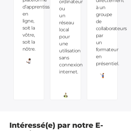
directement
ordinateur
d’apprentissage
à un
ou
en
groupe
un
ligne,
de
réseau
soit la
collaborateurs
local
vôtre,
par
pour
soit la
un
une
nôtre.
formateur
utilisation
en
sans
présentiel.
connexion
internet.
Intéressé(e) par notre E-