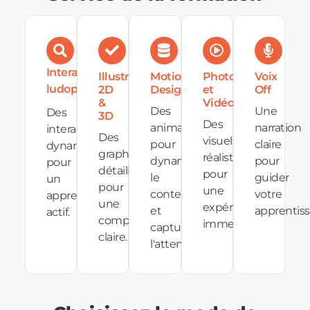
Interactions
Illustrations
Motion
Photos
Voix
ludopédagogiques
2D
Design
et
Off
&
Vidéos
Des
Une
Des
3D
Des
animations
narration
interactions
Des
visuels
pour
claire
dynamiques
graphiques
réalistes
dynamiser
pour
pour
détaillés
pour
le
guider
un
pour
une
contenu
votre
apprentissage
une
expérience
et
apprentiss
actif.
compréhension
immersive.
capturer
claire.
l'attention.