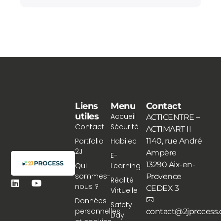
Liens
Menu
Contact
utiles
Accueil
ACTICENTRE –
Contact
Sécurité
ACTIMART II
Portfolio
Habilec
1140, rue André
2J
Ampère
E-
13290 Aix-en-
Qui
Learning
sommes-
Provence
Réalité
nous ?
CEDEX 3
Virtuelle
📧
Données
Safety
personnelles
contact@2jprocess
Day