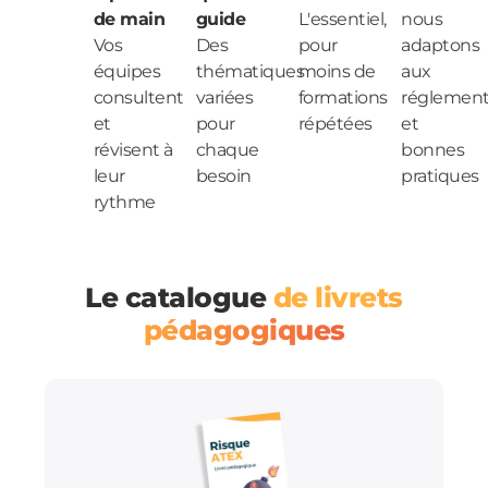
de main
guide
L'essentiel,
nous
Vos
Des
pour
adaptons
équipes
thématiques
moins de
aux
consultent
variées
formations
réglement
et
pour
répétées
et
révisent à
chaque
bonnes
leur
besoin
pratiques
rythme
Le catalogue
de livrets
pédagogiques