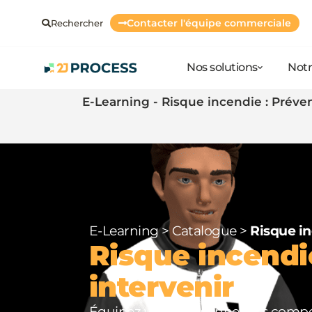
Contacter l'équipe commerciale
Rechercher
Nos solutions
Notr
E-Learning - Risque incendie : Préven
E-Learning
>
Catalogue
>
Risque in
Risque incendie
intervenir
Équipez votre personnel des compét