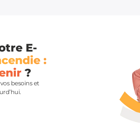
otre E-
ncendie :
enir
?
vos besoins et
urd’hui.