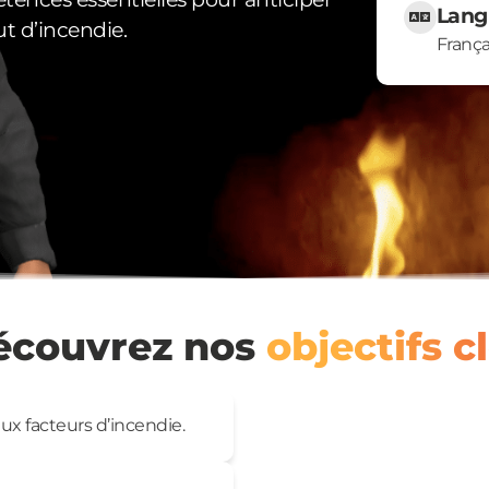
Lang
t d’incendie.
França
écouvrez nos
objectifs c
x facteurs d’incendie.