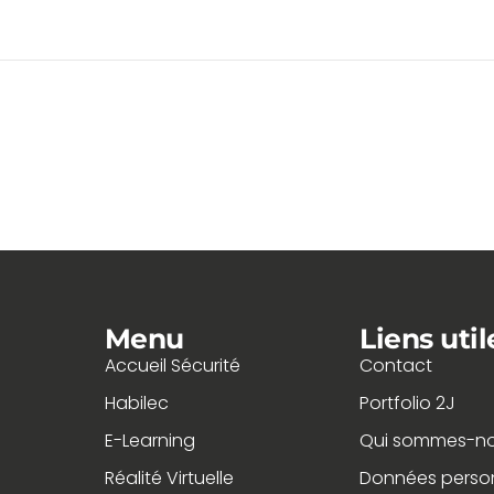
Menu
Liens util
Accueil Sécurité
Contact
Habilec
Portfolio 2J
E-Learning
Qui sommes-no
Réalité Virtuelle
Données person