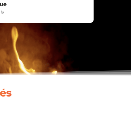
ue
is
lés