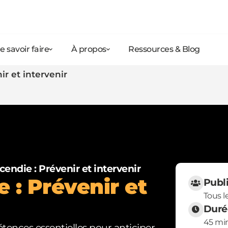
e savoir faire
À propos
Ressources & Blog
ir et intervenir
cendie : Prévenir et intervenir
 : Prévenir et
Publ
Tous le
Duré
45 mi
ences essentielles pour anticiper