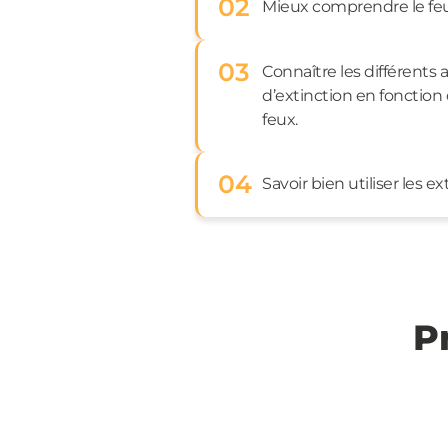
02
Mieux comprendre le feu 
03
Connaître les différents
d’extinction en fonction 
feux.
04
Savoir bien utiliser les ex
P