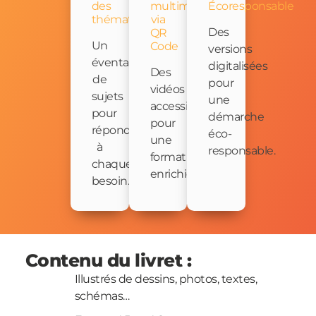
des
multimédia
Écoresponsable
thématiques
via
Des
QR
Un
Code
versions
éventail
digitalisées
Des
de
pour
vidéos
sujets
une
accessibles
pour
démarche
pour
répondre
éco-
une
à
responsable.
formation
chaque
enrichie.
besoin.
Contenu du livret :
Illustrés de dessins, photos, textes,
schémas…