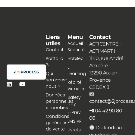
Liens
Menu
Contact
utiles
Accueil
ACTICENTRE –
Contact
Sécurité
ACTIMART II
Portfolio
Habilec
1140, rue André
2J
Ampère
E-
13290 Aix-en-
Qui
Learning
sommes-
Provence
Réalité
nous ?
CEDEX 3
Virtuelle
📧
Données
Safety
personnelles
contact@2jprocess
Day
et cookies
📲 04 42 90 80
E-Prev
Conditions
06
LMS VR
générales
Du lundi au
de vente
Livrets
vendredi, de