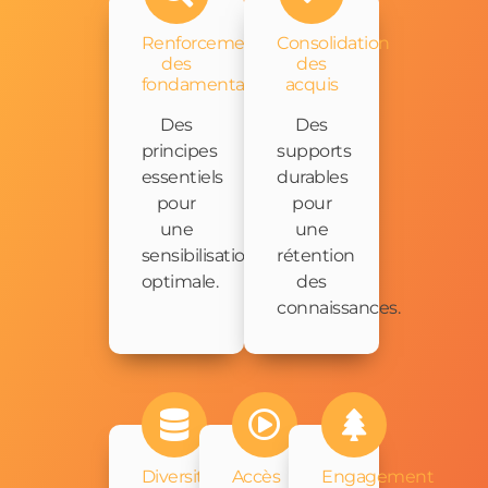
Renforcement
Consolidation
des
des
fondamentaux
acquis
Des
Des
principes
supports
essentiels
durables
pour
pour
une
une
sensibilisation
rétention
optimale.
des
connaissances.
Diversité
Accès
Engagement