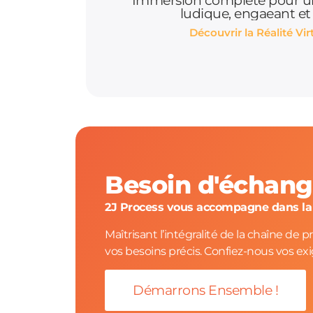
Immersion complète pour u
ludique, engaeant et
Découvrir la Réalité Vir
Besoin d'échange
2J Process vous accompagne dans la r
Maîtrisant l’intégralité de la chaîne de
vos besoins précis. Confiez-nous vos ex
Démarrons Ensemble !