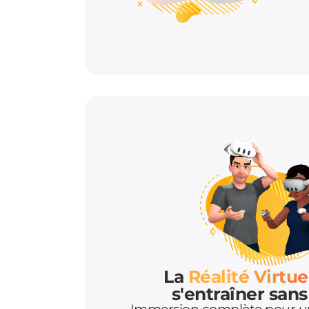
La
Réalité Virtue
s'entraîner sans