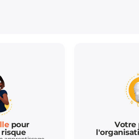
lle
pour
Votre 
 risque
l'organisa