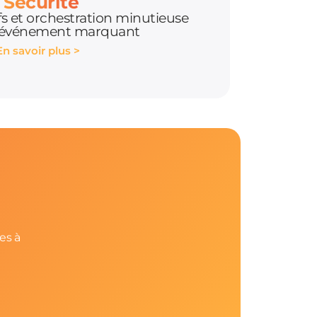
Sécurité
ifs et orchestration minutieuse
 événement marquant
En savoir plus >
es à