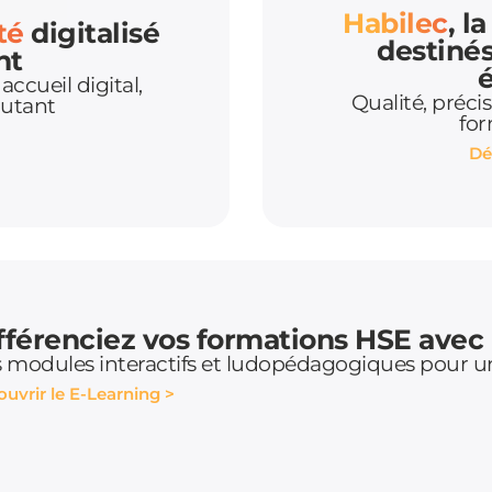
Habilec
, l
ité
digitalisé
destinés
nt
é
ccueil digital,
Qualité, préci
cutant
for
Dé
fférenciez vos formations HSE avec
 modules interactifs et ludopédagogiques pour u
uvrir le E-Learning >