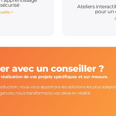
n apprentissage
 sécurisé
Ateliers interact
pour un
tuelle >
r avec un conseiller ?
éalisation de vos projets spécifiques et sur mesure.
 production, nous vous apportons les solutions les plus adapté
igences, nous transformons vos idées en réalité