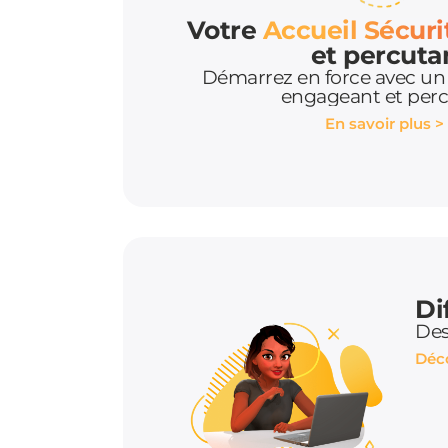
Votre
Accueil Sécur
et percuta
Démarrez en force avec un a
engageant et per
En savoir plus >
Di
Des
Déco