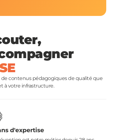
couter,
accompagner
HSE
tion de contenus pédagogiques de qualité que
 à votre infrastructure.
ans d'expertise
révention est notre métier depuis 28 ans.