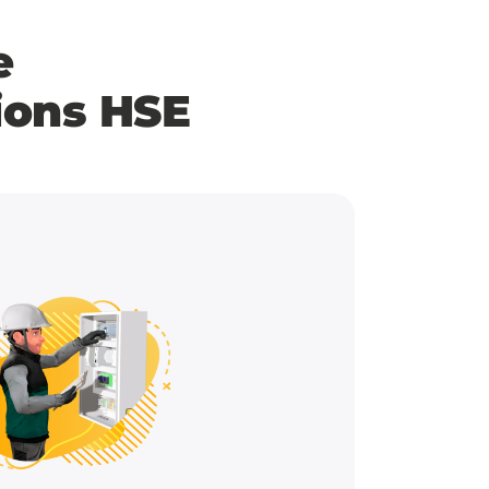
e
ions HSE