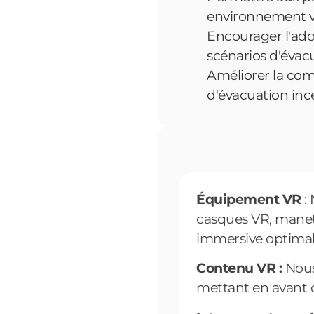
environnement vir
Encourager l'ado
scénarios d'évacu
Améliorer la comp
d'évacuation ince
Équipement VR
:
casques VR, manett
immersive optimal
Contenu VR :
Nous
mettant en avant d