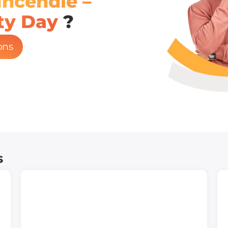
Incendie –
ety Day
?
ons
s