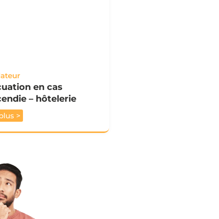
ateur
uation en cas
cendie – hôtelerie
plus >