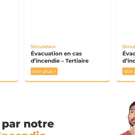
Simulateur
Simul
Évacuation en cas
Évac
d’incendie – Tertiaire
d’in
Voir plus >
Voir 
 par notre