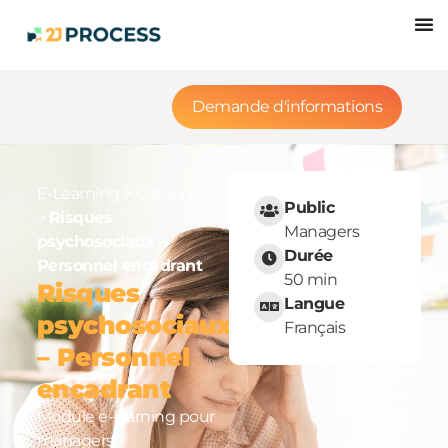
Demande d'informations
E-Learning
>
Catalogue
Public
>
Risques
Managers
psychosociaux –
Durée
Personnel encadrant
50 min
Risques
Langue
psychosociaux
Français
– Personnel
encadrant
Module e-learning pour
managers :