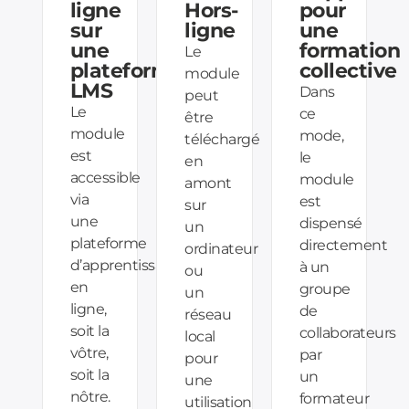
ligne
Hors-
pour
sur
ligne
une
une
formation
Le
plateforme
collective
module
LMS
Dans
peut
Le
ce
être
module
mode,
téléchargé
est
le
en
accessible
module
amont
via
est
sur
une
dispensé
un
plateforme
directement
ordinateur
d’apprentissage
à un
ou
en
groupe
un
ligne,
de
réseau
soit la
collaborateurs
local
vôtre,
par
pour
soit la
un
une
nôtre.
formateur
utilisation