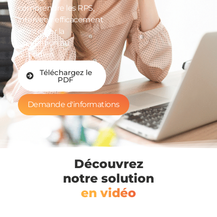
comprendre les RPS,
intervenir efficacement
et intégrer la
prévention au
quotidien.
Téléchargez le
PDF
Demande d'informations
Découvrez
notre solution
en vidéo