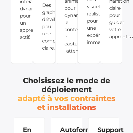
animations
narration
interactions
Des
visuels
pour
claire
dynamiques
graphiques
réalistes
dynamiser
pour
pour
détaillés
pour
le
guider
un
pour
une
contenu
votre
apprentissage
une
expérience
et
apprentiss
actif.
compréhension
immersive.
capturer
claire.
l'attention.
Choisissez le mode de
déploiement
adapté à vos contraintes
et installations
En
Autoformation
Support