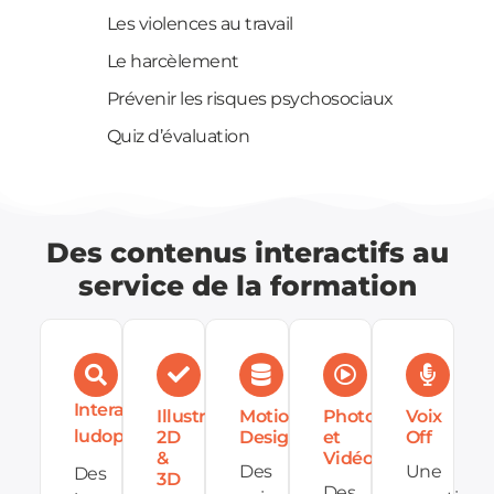
Les violences au travail
Le harcèlement
Prévenir les risques psychosociaux
Quiz d’évaluation
Des contenus interactifs au
service de la formation
Interactions
Illustrations
Motion
Photos
Voix
ludopédagogiques
2D
Design
et
Off
&
Vidéos
Des
Une
Des
3D
Des