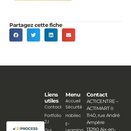
Partagez cette fiche
Liens
Menu
Contact
utiles
Accueil
ACTICENTRE –
Contact
Sécurité
ACTIMART II
Portfolio
Habilec
1140, rue André
2J
Ampère
E-
13290 Aix-en-
Qui
Learning