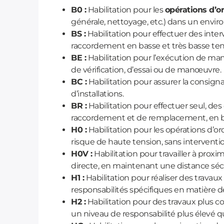
B0 :
Habilitation pour les
opérations d’o
générale, nettoyage, etc.) dans un envi
BS :
Habilitation pour effectuer des int
raccordement en basse et très basse te
BE :
Habilitation pour l’exécution de ma
de vérification, d’essai ou de manœuvre
BC :
Habilitation pour assurer la consign
d’installations.
BR :
Habilitation pour effectuer seul, de
raccordement et de remplacement, en b
H0 :
Habilitation pour les opérations d’
risque de haute tension, sans intervention
H0V :
Habilitation pour travailler à proxi
directe, en maintenant une distance sécu
H1 :
Habilitation pour réaliser des travaux
responsabilités spécifiques en matière d
H2 :
Habilitation pour des travaux plus c
un niveau de responsabilité plus élevé qu