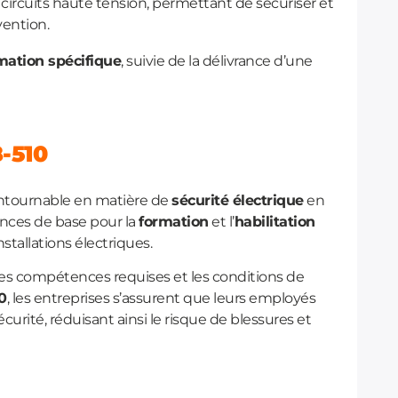
 circuits haute tension, permettant de sécuriser et
rvention.
mation spécifique
, suivie de la délivrance d’une
-510
ontournable en matière de
sécurité électrique
en
igences de base pour la
formation
et l’
habilitation
nstallations électriques.
 les compétences requises et les conditions de
0
, les entreprises s’assurent que leurs employés
curité, réduisant ainsi le risque de blessures et