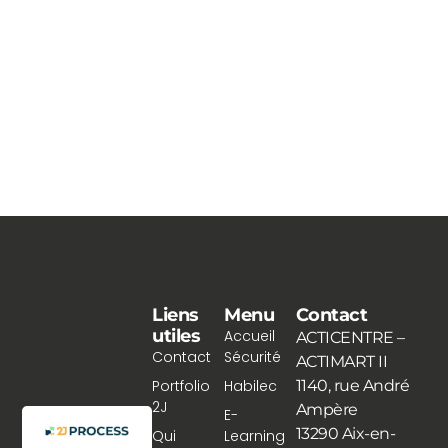
Liens
Menu
Contact
utiles
Accueil
ACTICENTRE –
Contact
Sécurité
ACTIMART II
Portfolio
Habilec
1140, rue André
2J
Ampère
E-
13290 Aix-en-
Qui
Learning