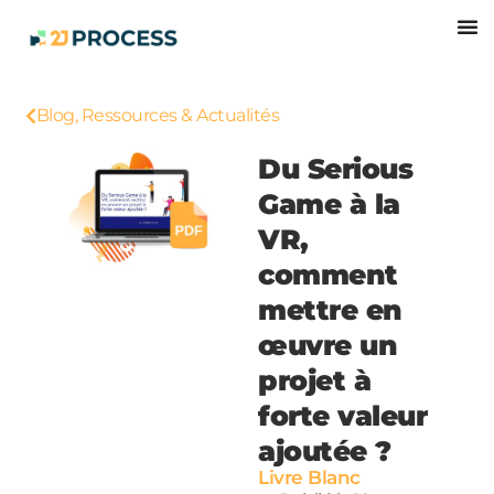
Blog, Ressources & Actualités
Du Serious
Game à la
VR,
comment
mettre en
œuvre un
projet à
forte valeur
ajoutée ?
Livre Blanc