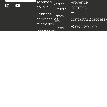
sommes-
Provence
Réalité
nous ?
CEDEX 3
Virtuelle
📧
Données
Safety
personnelles
contact@2jprocess
Day
et cookies
📲 04 42 90 80
E-Prev
Conditions
06
LMS VR
générales
Du lundi au
de vente
Livrets
vendredi, de
Mentions
Sur
08:30 à 17:00
Légales
mesure
2J Process © 2026 Tous droits réservés