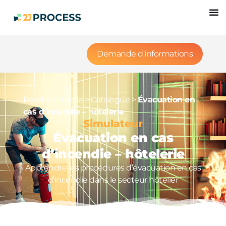
Demande d'informations
Réalité Virtuelle
>
Catalogue
>
Évacuation en
cas d’incendie – hôtelerie
Simulateur
Évacuation en cas
d’incendie – hôtelerie
Apprendre les procédures d’évacuation en cas
d’incendie dans le secteur hôtelier