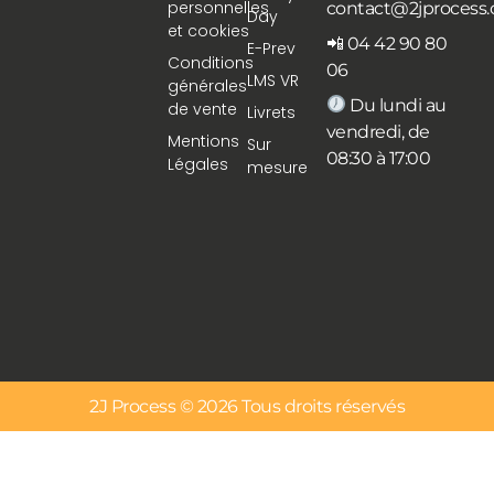
personnelles
contact@2jprocess
Day
et cookies
📲 04 42 90 80
E-Prev
Conditions
06
LMS VR
générales
Du lundi au
de vente
Livrets
vendredi, de
Mentions
Sur
08:30 à 17:00
Légales
mesure
2J Process © 2026 Tous droits réservés