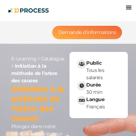
Demande d'informations
E-Learning
>
Catalogue
Public
>
Initiation à la
Tous les
méthode de l’arbre
salariés
des causes
Durée
Initiation à la
30 min
méthode de
Langue
l’arbre des
Français
causes
Plongez dans notre
module e-learning sur