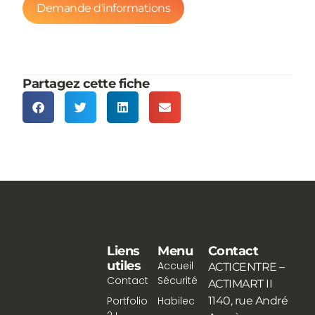
Demande d'informations
Partagez cette fiche
Liens
Menu
Contact
utiles
Accueil
ACTICENTRE –
Contact
Sécurité
ACTIMART II
Portfolio
Habilec
1140, rue André