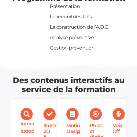
Présentation
Le recueil des faits
La construction de l’A.D.C.
Analyse préventive
Gestion prévention
Des contenus interactifs au
service de la formation
Interactions
Illustrations
Motion
Photos
Voix
ludopédagogiques
2D
Design
et
Off