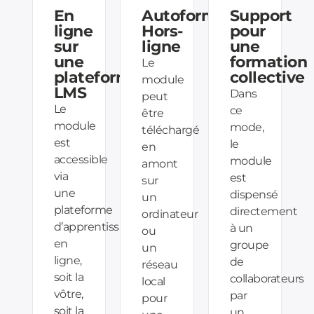
En
Autoformation
Support
ligne
Hors-
pour
sur
ligne
une
une
formation
Le
plateforme
collective
module
LMS
Dans
peut
Le
ce
être
module
mode,
téléchargé
est
le
en
accessible
module
amont
via
est
sur
une
dispensé
un
plateforme
directement
ordinateur
d’apprentissage
à un
ou
en
groupe
un
ligne,
de
réseau
soit la
collaborateurs
local
vôtre,
par
pour
soit la
un