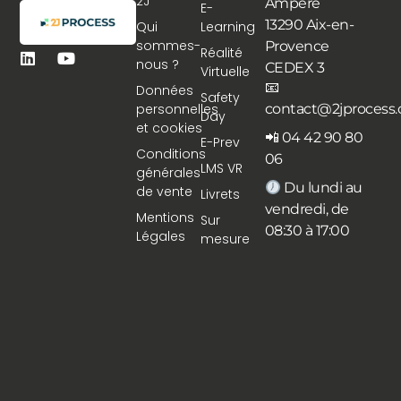
2J
Ampère
E-
13290 Aix-en-
Qui
Learning
sommes-
Provence
Réalité
nous ?
CEDEX 3
Virtuelle
📧
Données
Safety
personnelles
contact@2jprocess
Day
et cookies
📲 04 42 90 80
E-Prev
Conditions
06
LMS VR
générales
Du lundi au
de vente
Livrets
vendredi, de
Mentions
Sur
08:30 à 17:00
Légales
mesure