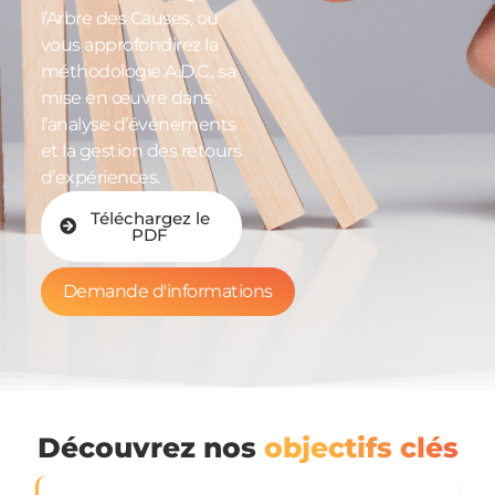
l’Arbre des Causes, où
vous approfondirez la
méthodologie A.D.C., sa
mise en œuvre dans
l’analyse d’événements
et la gestion des retours
d’expériences.
Téléchargez le
PDF
Demande d'informations
Découvrez nos
objectifs clés