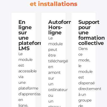
et installations
En
Autoformation
Support
ligne
Hors-
pour
sur
ligne
une
une
formation
Le
plateforme
collective
module
LMS
Dans
peut
Le
ce
être
module
mode,
téléchargé
est
le
en
accessible
module
amont
via
est
sur
une
dispensé
un
plateforme
directement
ordinateur
d’apprentissage
à un
ou
en
groupe
un
ligne,
de
réseau