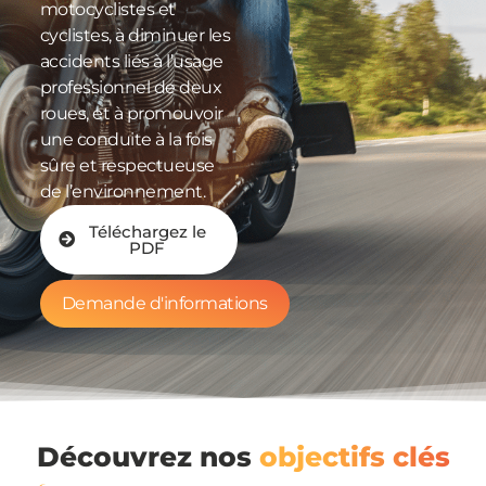
motocyclistes et
cyclistes, à diminuer les
accidents liés à l’usage
professionnel de deux
roues, et à promouvoir
une conduite à la fois
sûre et respectueuse
de l’environnement.
Téléchargez le
PDF
Demande d'informations
Découvrez nos
objectifs clés