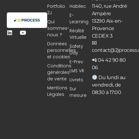
Portfolio
Habilec
1140, rue André
2J
Ampère
E-
13290 Aix-en-
Qui
Learning
sommes-
Provence
Réalité
nous ?
CEDEX 3
Virtuelle
📧
Données
Safety
personnelles
contact@2jprocess
Day
et cookies
📲 04 42 90 80
E-Prev
Conditions
06
LMS VR
générales
Du lundi au
de vente
Livrets
vendredi, de
Mentions
Sur
08:30 à 17:00
Légales
mesure