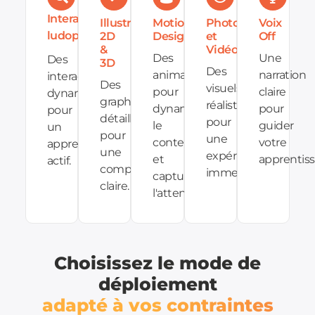
Interactions
Illustrations
Motion
Photos
Voix
ludopédagogiques
2D
Design
et
Off
&
Vidéos
Des
Une
Des
3D
Des
animations
narration
interactions
Des
visuels
pour
claire
dynamiques
graphiques
réalistes
dynamiser
pour
pour
détaillés
pour
le
guider
un
pour
une
contenu
votre
apprentissage
une
expérience
et
apprentiss
actif.
compréhension
immersive.
capturer
claire.
l'attention.
Choisissez le mode de
déploiement
adapté à vos contraintes