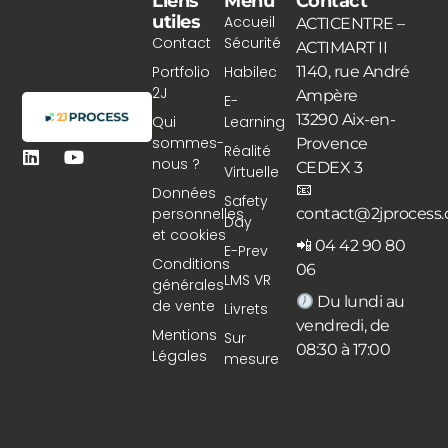
Liens
Menu
Contact
utiles
Accueil
ACTICENTRE –
Contact
Sécurité
ACTIMART II
Portfolio
Habilec
1140, rue André
2J
Ampère
E-
13290 Aix-en-
Qui
Learning
sommes-
Provence
Réalité
nous ?
CEDEX 3
Virtuelle
📧
Données
Safety
personnelles
contact@2jprocess
Day
et cookies
📲 04 42 90 80
E-Prev
Conditions
06
LMS VR
générales
Du lundi au
de vente
Livrets
vendredi, de
Mentions
Sur
08:30 à 17:00
Légales
mesure